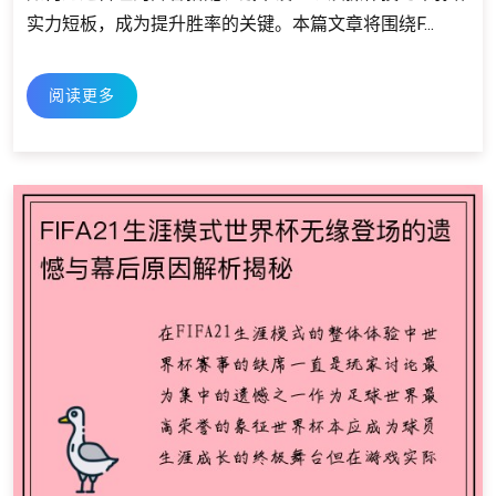
实力短板，成为提升胜率的关键。本篇文章将围绕F...
阅读更多