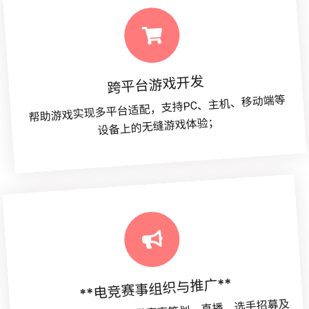
跨平台游戏开发
帮助游戏实现多平台适配，支持PC、主机、移动端等
设备上的无缝游戏体验；
**电竞赛事组织与推广**