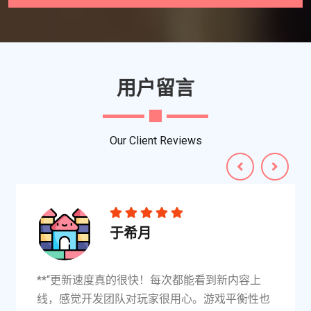
用户留言
Our Client Reviews
于希月
**“更新速度真的很快！每次都能看到新内容上
线，感觉开发团队对玩家很用心。游戏平衡性也