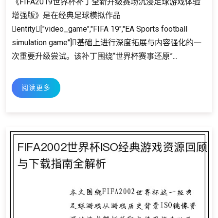
《FIFA2019世界杯补丁全新升级赛场沉浸足球游戏体验
增强版》是在经典足球模拟作品
entity["video_game","FIFA 19","EA Sports football
simulation game"]基础上进行深度拓展与内容强化的一
次重要升级尝试。该补丁围绕“世界杯赛事还原”...
阅读更多