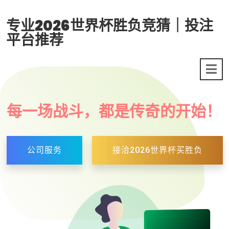
专业2026世界杯胜负竞猜｜投注
平台推荐
每一场战斗，都是传奇的开始！
公司服务
接洽2026世界杯买胜负