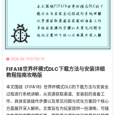
2026-06-19 07:05:19
FIFA18世界杯模式DLC下载方法与安装详细
教程指南攻略版
本文围绕《FIFA18》世界杯模式DLC的下载方法与安装全
过程进行系统讲解，从资源获取渠道、安装前的准备工
作、具体安装操作步骤以及常见问题与优化方案四个核心
方面展开深入解析。文章旨在为玩家提供一份清晰、可操