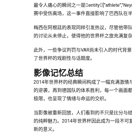
最令人痛心的瞬间之一是entity["athlete","Neyma
赛中受伤离场，这一事件直接影响了巴西队在
梅西在阿根廷的表现同样引发热议，尽管他带队
的讨论从未停止，使得他的世界杯之旅充满复
此外，一些争议判罚与VAR尚未引入的时代背
了世界杯的戏剧性与话题度。
影像记忆总结
2014年世界杯的经典瞬间构成了一幅充满激
的逆袭，再到德国队的体系胜利，每一个画面
极限，也呈现了情绪与命运的交织。
当影像被重新回放，人们看到的不只是比分与
的纯粹魅力。2014年世界杯因此成为一段不
新的意义。