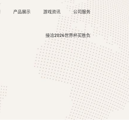
猜
产品展示
游戏资讯
公司服务
接洽2026世界杯买胜负