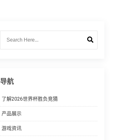
导航
了解2026世界杯胜负竞猜
产品展示
游戏资讯