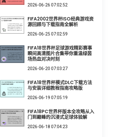
2026-06-26 07:02:52
FIFA2002世界杯ISO经典游戏资
源回顾与下载指南全解析
2026-06-25 07:02:59
FIFA18世界杯足球游戏精彩赛事
瞬间高清图片合集带你重温绿茵
场热血对决时刻
2026-06-20 07:03:27
FIFA18世界杯模式DLC下载方法
与安装详细教程指南攻略版
2026-06-19 07:05:19
FIFA18PC世界杯版本全攻略从入
门到巅峰的沉浸式足球体验解
2026-06-18 07:04:23