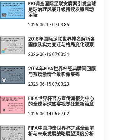
FBI调查国际足联贪腐案引发全球
足球治理风暴升级持续发酵震动
足坛
2026-06-17 07:03:36
2018年国际足联世界排名解析各
国家队实力变迁与格局变化观察
2026-06-16 07:03:34
2014年FIFA世界杯经典瞬间回顾
与赛场激情全景影像集锦
2026-06-15 07:03:23
FIFA世界杯官方宣传海报为中心
的全球足球盛宴视觉狂想新篇章
2026-06-14 06:57:02
FIFA中国冲击世界杯之路全面解
析与未来发展战略展望深度分析